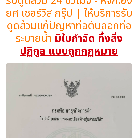
รับดูดส้วม 24 ชั่วโมง - หจก.ยิ่ง
ยศ เซอร์วิส กรุ๊ป | ให้บริการรับ
ดูดส้วมแก้ปัญหาท่อตันลอกท่อ
ระบายน้ำ
มีใบกำจัด ทิ้งสิ่ง
ปฏิกูล แบบถูกกฏหมาย