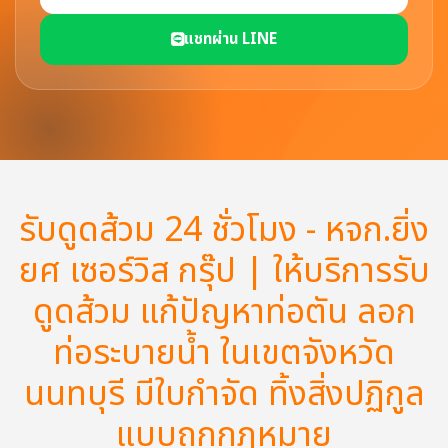
แชทผ่าน LINE
รับดูดส้วม 24 ชั่วโมง - หจก.ยิ่ง
ยศ เซอร์วิส กรุ๊ป | ให้บริการรับ
ดูดส้วม แก้ปัญหาท่อตัน ลอก
ท่อระบายน้ำ ในเขตจังหวัด
นนทบุรี มีใบกำจัด ทิ้งสิ่งปฏิกูล
แบบถูกกฏหมาย