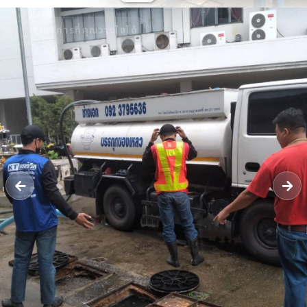
บริการที่คุณวางใจได้
รับดูดส้วม 24 ชั่วโมง - หจก.ยิ่งยศ
เซอร์วิส กรุ๊ป | ให้บริการรับดูดส้วม
แก้ปัญหาท่อตัน ลอกท่อระบายน้ำ ใน
เขตจังหวัดนนทบุรี มีใบกำจัด ทิ้งสิ่ง
ปฏิกูล แบบถูกกฏหมาย
รถดูดส้วม​นนทบุรี รับดูดสิ่งปฏิกูล​ แก้ไขท่อตันทุกชนิด​ ลอกท่อระบายน้ำ​
บริการส่งน้ำ รับงานในเขตจังหวัดนนทบุรี รถบรรทุกเฉพาะกิจ​ (กำจัดสิ่ง
ปฏิกูล)​ ได้รับใบอนุญาตให้รับทำการเก็บขน​ [..]
โทร 09-23795636
แชท LINE
ติดต่อเรา