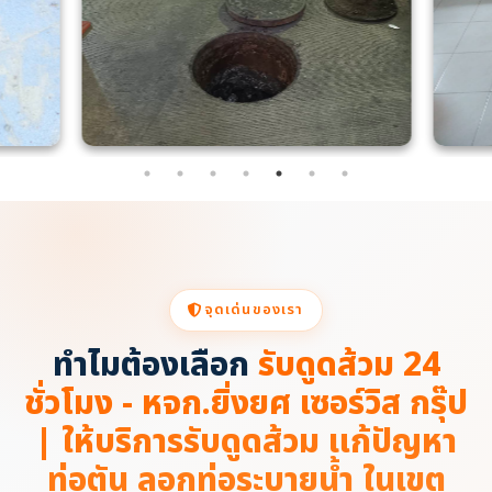
จุดเด่นของเรา
ทำไมต้องเลือก
รับดูดส้วม 24
ชั่วโมง - หจก.ยิ่งยศ เซอร์วิส กรุ๊ป
| ให้บริการรับดูดส้วม แก้ปัญหา
ท่อตัน ลอกท่อระบายน้ำ ในเขต