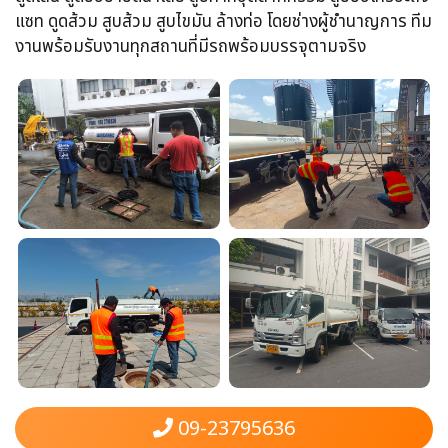
แซท​ ดูดส้วม​ สูบส้วม​ สูบไขมัน​ ล้างท่อ​ โดยช่างผู้ชำนาญการ​ ทีม
งานพร้อม​รับงานทุกสถานที่​มีรถพร้อมบรรจุ​ตามจริง
09-23795636