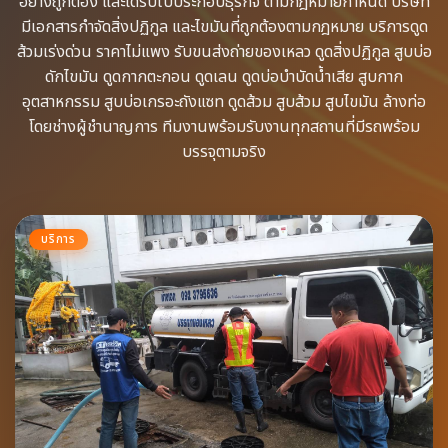
อย่างถูกต้อง​ และได้รับใบประกอบธุรกิจ​ ตามกฎหมายกำหนด บริษัท
มีเอกสารกำจัดสิ่งปฏิกูล​ และไขมันที่ถูกต้องตามกฎหมาย บริการดูด
ส้วมเร่งด่วน​ ราคาไม่แพง รับขนส่งถ่ายของเหลว​ ดูดสิ่งปฏิกูล​ สูบบ่อ
ดักไขมัน​ ดูดกากตะกอน​ ดูดเลน​ ดูดบ่อบำบัดน้ำเสีย​ สูบกาก
อุตสาหกรรม​ สูบบ่อเกรอะถังแซท​ ดูดส้วม​ สูบส้วม​ สูบไขมัน​ ล้างท่อ​
โดยช่างผู้ชำนาญการ​ ทีมงานพร้อม​รับงานทุกสถานที่​มีรถพร้อม
บรรจุ​ตามจริง
บริการ