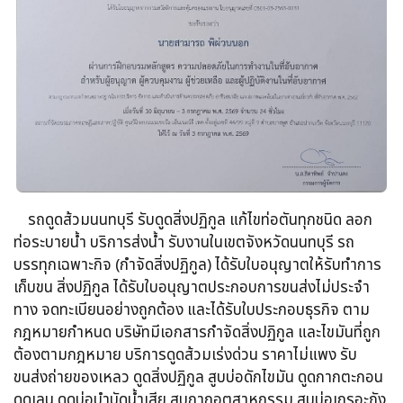
รถดูดส้วม​นนทบุรี รับดูดสิ่งปฏิกูล​ แก้ไขท่อตันทุกชนิด​ ลอก
ท่อระบายน้ำ​ บริการส่งน้ำ รับงานในเขตจังหวัดนนทบุรี รถ
บรรทุกเฉพาะกิจ​ (กำจัดสิ่งปฏิกูล)​ ได้รับใบอนุญาตให้รับทำการ
เก็บขน​ สิ่งปฏิกูล ได้รับใบอนุญาตประกอบการขนส่งไม่ประจำ
ทาง จดทะเบียนอย่างถูกต้อง​ และได้รับใบประกอบธุรกิจ​ ตาม
กฎหมายกำหนด บริษัทมีเอกสารกำจัดสิ่งปฏิกูล​ และไขมันที่ถูก
ต้องตามกฎหมาย บริการดูดส้วมเร่งด่วน​ ราคาไม่แพง รับ
ขนส่งถ่ายของเหลว​ ดูดสิ่งปฏิกูล​ สูบบ่อดักไขมัน​ ดูดกากตะกอน​
ดูดเลน​ ดูดบ่อบำบัดน้ำเสีย​ สูบกากอุตสาหกรรม​ สูบบ่อเกรอะถัง