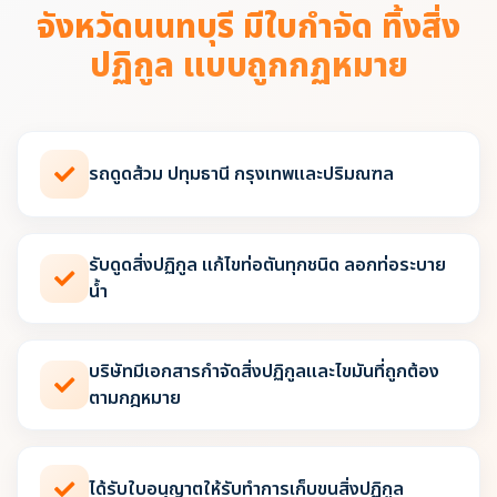
จังหวัดนนทบุรี มีใบกำจัด ทิ้งสิ่ง
ปฏิกูล แบบถูกกฏหมาย
รถดูดส้วม ปทุมธานี กรุงเทพและปริมณฑล
รับดูดสิ่งปฏิกูล แก้ไขท่อตันทุกชนิด ลอกท่อระบาย
น้ำ
บริษัทมีเอกสารกำจัดสิ่งปฏิกูลและไขมันที่ถูกต้อง
ตามกฎหมาย
ได้รับใบอนุญาตให้รับทำการเก็บขนสิ่งปฏิกูล