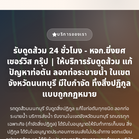
บริการของเรา
รับดูดส้วม 24 ชั่วโมง - หจก.ยิ่งยศ
เซอร์วิส กรุ๊ป | ให้บริการรับดูดส้วม แก้
ปัญหาท่อตัน ลอกท่อระบายน้ำ ในเขต
จังหวัดนนทบุรี มีใบกำจัด ทิ้งสิ่งปฏิกูล
แบบถูกกฏหมาย
รถดูดส้วม​นนทบุรี รับดูดสิ่งปฏิกูล​ แก้ไขท่อตันทุกชนิด​ ลอกท่อ
ระบายน้ำ​ บริการส่งน้ำ รับงานในเขตจังหวัดนนทบุรี รถบรรทุก
เฉพาะกิจ​ (กำจัดสิ่งปฏิกูล)​ ได้รับใบอนุญาตให้รับทำการเก็บขน​ สิ่ง
ปฏิกูล ได้รับใบอนุญาตประกอบการขนส่งไม่ประจำทาง จดทะเบียน