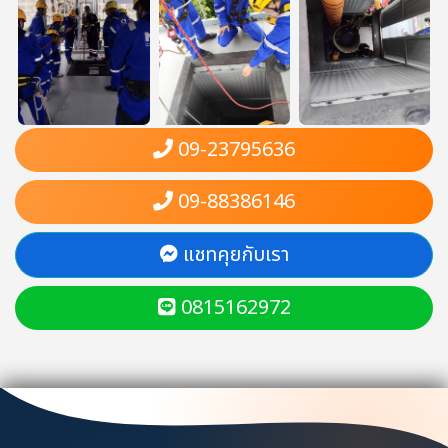
09-23795636
09-88386146
แชทคุยกับเรา
0815162972