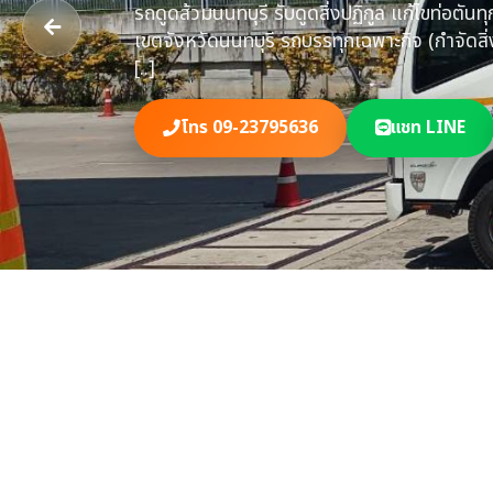
ปัญหาท่อตัน ลอ
จังหวัดนนทบุรี มี
แบบถูกกฏหมา
โทร 09-23795636
แชท LINE
รถดูดส้วม​นนทบุรี รับดูดสิ่งปฏิกูล​ แก้ไขท่อตัน
เขตจังหวัดนนทบุรี รถบรรทุกเฉพาะกิจ​ (กำจัดสิ่
[..]
โทร 09-23795636
แชท LINE