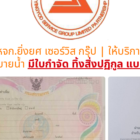
หจก.ยิ่งยศ เซอร์วิส กรุ๊ป | ให้บร
บายน้ำ
มีใบกำจัด ทิ้งสิ่งปฏิกูล