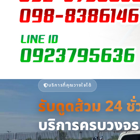
บริการที่คุณวางใจได้
รับดูดส้วม 24 ชั
รับดูดส้วม 24 ชั
เซอร์วิส กรุ๊ป | 