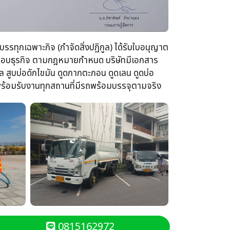
รรทุกเฉพาะกิจ​ (กำจัดสิ่งปฏิกูล)​ ได้รับใบอนุญาต
ระกอบธุรกิจ​ ตามกฎหมายกำหนด บริษัทมีเอกสาร
 สูบบ่อดักไขมัน​ ดูดกากตะกอน​ ดูดเลน​ ดูดบ่อ
นพร้อม​รับงานทุกสถานที่​มีรถพร้อมบรรจุ​ตามจริง
0815162972