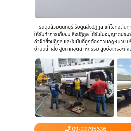
รถดูดส้วม​นนทบุรี รับดูดสิ่งปฏิกูล​ แก้ไขท่อตันท
ให้รับทำการเก็บขน​ สิ่งปฏิกูล ได้รับใบอนุญาต
กำจัดสิ่งปฏิกูล​ และไขมันที่ถูกต้องตามกฎหมาย บริ
บำบัดน้ำเสีย​ สูบกากอุตสาหกรรม​ สูบบ่อเกรอะถังแซ
09-23795636