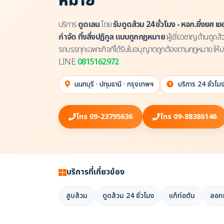
หมาย
บริการ
ดูดเลน
โดย
รับดูดส้วม 24 ชั่วโมง - หจก.ยิ่งยศ เ
กำจัด ทิ้งสิ่งปฏิกูล แบบถูกกฏหมาย
ผู้เชี่ยวชาญด้านดูด
รถบรรทุกเฉพาะกิจที่ได้รับใบอนุญาตถูกต้องตามกฎหมาย ให้บร
LINE:
0815162972
นนทบุรี · ปทุมธานี · กรุงเทพฯ
บริการ 24 ชั่วโม
โทร 09-23795636
โทร 09-88386146
บริการที่เกี่ยวข้อง
สูบส้วม
ดูดส้วม 24 ชั่วโมง
แก้ท่อตัน
ลอกท