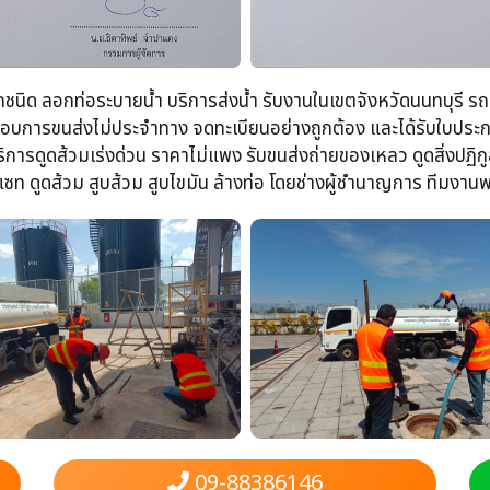
ุกชนิด​ ลอกท่อระบายน้ำ​ บริการส่งน้ำ รับงานในเขตจังหวัดนนทบุรี รถบ
ประกอบการขนส่งไม่ประจำทาง จดทะเบียนอย่างถูกต้อง​ และได้รับใบป
การดูดส้วมเร่งด่วน​ ราคาไม่แพง รับขนส่งถ่ายของเหลว​ ดูดสิ่งปฏิกูล​
ท​ ดูดส้วม​ สูบส้วม​ สูบไขมัน​ ล้างท่อ​ โดยช่างผู้ชำนาญการ​ ทีมงา
09-88386146