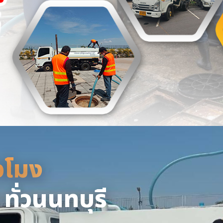
่วโมง - หจก.ยิ่งยศ
่วโมง
ให้บริการรับดูดส้วม แก้