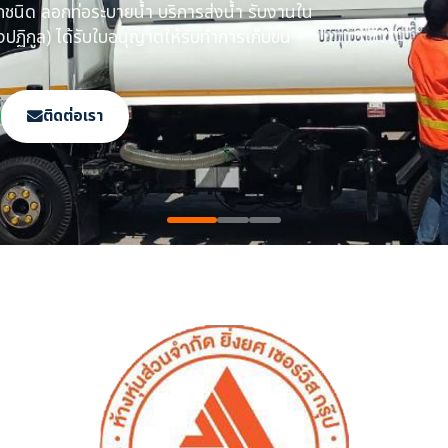
กท่อระบายน้ำ ในเขต
ใบกำจัด ทิ้งสิ่งปฏิกูล
ย
ติดต่อเรา
ทุกชนิด​ ลอกท่อระบายน้ำ​ บริการส่งน้ำ รับงานใน
งปฏิกูล)​ ได้รับใบอนุญาตให้รับทำการเก็บขน​
ติดต่อเรา