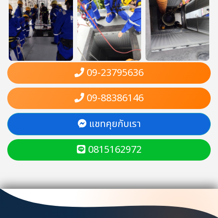
09-23795636
09-88386146
แชทคุยกับเรา
0815162972