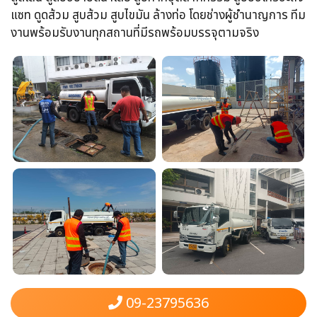
แซท​ ดูดส้วม​ สูบส้วม​ สูบไขมัน​ ล้างท่อ​ โดยช่างผู้ชำนาญการ​ ทีม
งานพร้อม​รับงานทุกสถานที่​มีรถพร้อมบรรจุ​ตามจริง
09-23795636