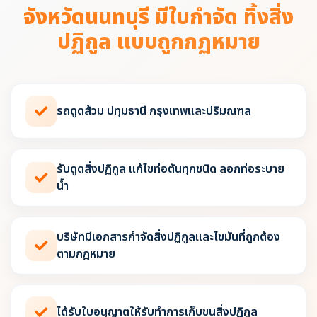
จังหวัดนนทบุรี มีใบกำจัด ทิ้งสิ่ง
ปฏิกูล แบบถูกกฏหมาย
รถดูดส้วม ปทุมธานี กรุงเทพและปริมณฑล
รับดูดสิ่งปฏิกูล แก้ไขท่อตันทุกชนิด ลอกท่อระบาย
น้ำ
บริษัทมีเอกสารกำจัดสิ่งปฏิกูลและไขมันที่ถูกต้อง
ตามกฎหมาย
ได้รับใบอนุญาตให้รับทำการเก็บขนสิ่งปฏิกูล