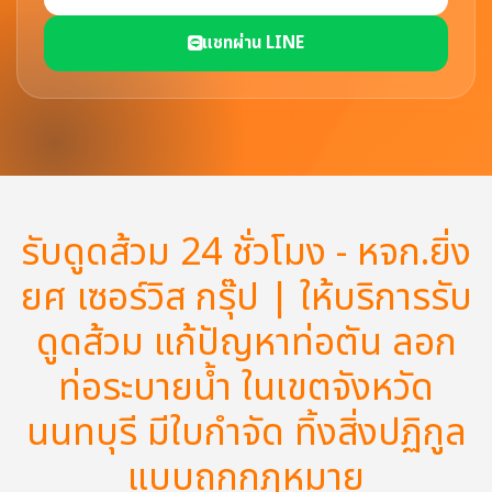
แชทผ่าน LINE
รับดูดส้วม 24 ชั่วโมง - หจก.ยิ่ง
ยศ เซอร์วิส กรุ๊ป | ให้บริการรับ
ดูดส้วม แก้ปัญหาท่อตัน ลอก
ท่อระบายน้ำ ในเขตจังหวัด
นนทบุรี มีใบกำจัด ทิ้งสิ่งปฏิกูล
แบบถูกกฏหมาย