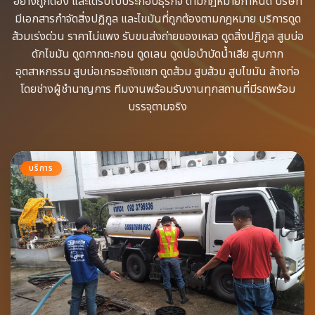
อย่างถูกต้อง​ และได้รับใบประกอบธุรกิจ​ ตามกฎหมายกำหนด บริษัท
มีเอกสารกำจัดสิ่งปฏิกูล​ และไขมันที่ถูกต้องตามกฎหมาย บริการดูด
ส้วมเร่งด่วน​ ราคาไม่แพง รับขนส่งถ่ายของเหลว​ ดูดสิ่งปฏิกูล​ สูบบ่อ
ดักไขมัน​ ดูดกากตะกอน​ ดูดเลน​ ดูดบ่อบำบัดน้ำเสีย​ สูบกาก
อุตสาหกรรม​ สูบบ่อเกรอะถังแซท​ ดูดส้วม​ สูบส้วม​ สูบไขมัน​ ล้างท่อ​
โดยช่างผู้ชำนาญการ​ ทีมงานพร้อม​รับงานทุกสถานที่​มีรถพร้อม
บรรจุ​ตามจริง
บริการ