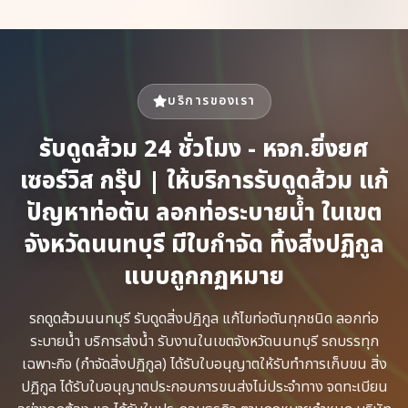
บริการของเรา
รับดูดส้วม 24 ชั่วโมง - หจก.ยิ่งยศ
เซอร์วิส กรุ๊ป | ให้บริการรับดูดส้วม แก้
ปัญหาท่อตัน ลอกท่อระบายน้ำ ในเขต
จังหวัดนนทบุรี มีใบกำจัด ทิ้งสิ่งปฏิกูล
แบบถูกกฏหมาย
รถดูดส้วม​นนทบุรี รับดูดสิ่งปฏิกูล​ แก้ไขท่อตันทุกชนิด​ ลอกท่อ
ระบายน้ำ​ บริการส่งน้ำ รับงานในเขตจังหวัดนนทบุรี รถบรรทุก
เฉพาะกิจ​ (กำจัดสิ่งปฏิกูล)​ ได้รับใบอนุญาตให้รับทำการเก็บขน​ สิ่ง
ปฏิกูล ได้รับใบอนุญาตประกอบการขนส่งไม่ประจำทาง จดทะเบียน