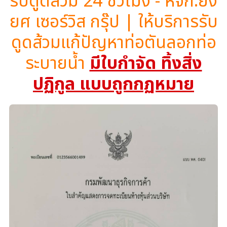
รับดูดส้วม 24 ชั่วโมง - หจก.ยิ่ง
ยศ เซอร์วิส กรุ๊ป | ให้บริการรับ
ดูดส้วมแก้ปัญหาท่อตันลอกท่อ
ระบายน้ำ
มีใบกำจัด ทิ้งสิ่ง
ปฏิกูล แบบถูกกฏหมาย