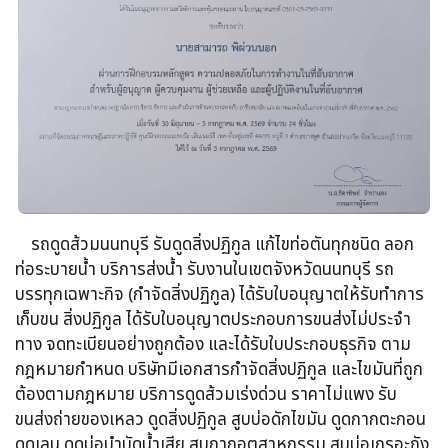
รถดูดส้วม​นนทบุรี รับดูดสิ่งปฏิกูล​ แก้ไขท่อตันทุกชนิด​ ลอก
ท่อระบายน้ำ​ บริการส่งน้ำ รับงานในเขตจังหวัดนนทบุรี รถ
บรรทุกเฉพาะกิจ​ (กำจัดสิ่งปฏิกูล)​ ได้รับใบอนุญาตให้รับทำการ
เก็บขน​ สิ่งปฏิกูล ได้รับใบอนุญาตประกอบการขนส่งไม่ประจำ
ทาง จดทะเบียนอย่างถูกต้อง​ และได้รับใบประกอบธุรกิจ​ ตาม
กฎหมายกำหนด บริษัทมีเอกสารกำจัดสิ่งปฏิกูล​ และไขมันที่ถูก
ต้องตามกฎหมาย บริการดูดส้วมเร่งด่วน​ ราคาไม่แพง รับ
ขนส่งถ่ายของเหลว​ ดูดสิ่งปฏิกูล​ สูบบ่อดักไขมัน​ ดูดกากตะกอน​
ดูดเลน​ ดูดบ่อบำบัดน้ำเสีย​ สูบกากอุตสาหกรรม​ สูบบ่อเกรอะถัง