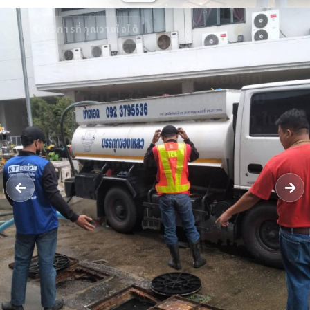
บริการที่คุณวางใจได้
รับดูดส้วม 24 ชั่วโมง - หจก.ยิ่งยศ
เซอร์วิส กรุ๊ป | ให้บริการรับดูดส้วม
แก้ปัญหาท่อตัน ลอกท่อระบายน้ำ ใน
เขตจังหวัดนนทบุรี มีใบกำจัด ทิ้งสิ่ง
ปฏิกูล แบบถูกกฏหมาย
รถดูดส้วม​นนทบุรี รับดูดสิ่งปฏิกูล​ แก้ไขท่อตันทุกชนิด​ ลอกท่อระบายน้ำ​
บริการส่งน้ำ รับงานในเขตจังหวัดนนทบุรี รถบรรทุกเฉพาะกิจ​ (กำจัดสิ่ง
ปฏิกูล)​ ได้รับใบอนุญาตให้รับทำการเก็บขน​ [..]
โทร 09-23795636
แชท LINE
ติดต่อเรา