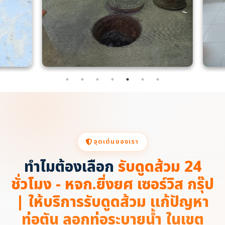
จุดเด่นของเรา
ทำไมต้องเลือก
รับดูดส้วม 24
ชั่วโมง - หจก.ยิ่งยศ เซอร์วิส กรุ๊ป
| ให้บริการรับดูดส้วม แก้ปัญหา
ท่อตัน ลอกท่อระบายน้ำ ในเขต