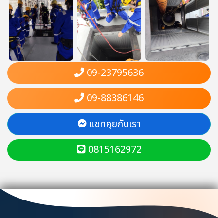
09-23795636
09-88386146
แชทคุยกับเรา
0815162972