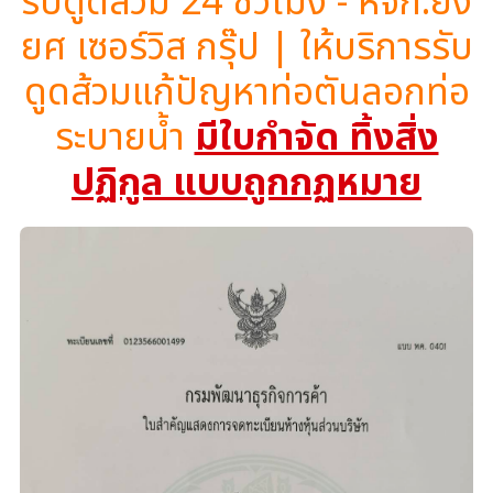
รับดูดส้วม 24 ชั่วโมง - หจก.ยิ่ง
ยศ เซอร์วิส กรุ๊ป | ให้บริการรับ
ดูดส้วมแก้ปัญหาท่อตันลอกท่อ
ระบายน้ำ
มีใบกำจัด ทิ้งสิ่ง
ปฏิกูล แบบถูกกฏหมาย