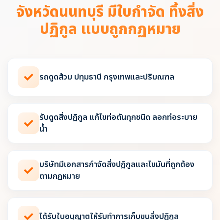
จังหวัดนนทบุรี มีใบกำจัด ทิ้งสิ่ง
ปฏิกูล แบบถูกกฏหมาย
รถดูดส้วม ปทุมธานี กรุงเทพและปริมณฑล
รับดูดสิ่งปฏิกูล แก้ไขท่อตันทุกชนิด ลอกท่อระบาย
น้ำ
บริษัทมีเอกสารกำจัดสิ่งปฏิกูลและไขมันที่ถูกต้อง
ตามกฎหมาย
ได้รับใบอนุญาตให้รับทำการเก็บขนสิ่งปฏิกูล