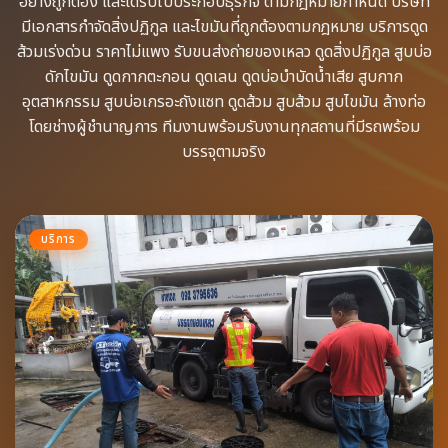
อย่างถูกต้อง​ และได้รับใบประกอบธุรกิจ​ ตามกฎหมายกำหนด บริษัท
มีเอกสารกำจัดสิ่งปฏิกูล​ และไขมันที่ถูกต้องตามกฎหมาย บริการดูด
ส้วมเร่งด่วน​ ราคาไม่แพง รับขนส่งถ่ายของเหลว​ ดูดสิ่งปฏิกูล​ สูบบ่อ
ดักไขมัน​ ดูดกากตะกอน​ ดูดเลน​ ดูดบ่อบำบัดน้ำเสีย​ สูบกาก
อุตสาหกรรม​ สูบบ่อเกรอะถังแซท​ ดูดส้วม​ สูบส้วม​ สูบไขมัน​ ล้างท่อ​
โดยช่างผู้ชำนาญการ​ ทีมงานพร้อม​รับงานทุกสถานที่​มีรถพร้อม
บรรจุ​ตามจริง
บริการ