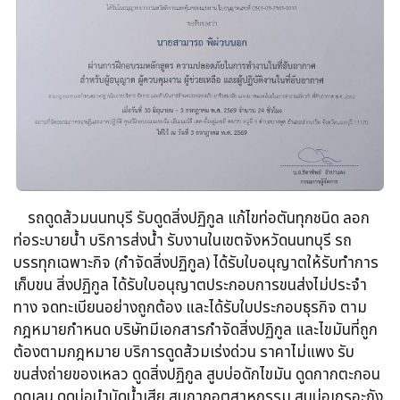
รถดูดส้วม​นนทบุรี รับดูดสิ่งปฏิกูล​ แก้ไขท่อตันทุกชนิด​ ลอก
ท่อระบายน้ำ​ บริการส่งน้ำ รับงานในเขตจังหวัดนนทบุรี รถ
บรรทุกเฉพาะกิจ​ (กำจัดสิ่งปฏิกูล)​ ได้รับใบอนุญาตให้รับทำการ
เก็บขน​ สิ่งปฏิกูล ได้รับใบอนุญาตประกอบการขนส่งไม่ประจำ
ทาง จดทะเบียนอย่างถูกต้อง​ และได้รับใบประกอบธุรกิจ​ ตาม
กฎหมายกำหนด บริษัทมีเอกสารกำจัดสิ่งปฏิกูล​ และไขมันที่ถูก
ต้องตามกฎหมาย บริการดูดส้วมเร่งด่วน​ ราคาไม่แพง รับ
ขนส่งถ่ายของเหลว​ ดูดสิ่งปฏิกูล​ สูบบ่อดักไขมัน​ ดูดกากตะกอน​
ดูดเลน​ ดูดบ่อบำบัดน้ำเสีย​ สูบกากอุตสาหกรรม​ สูบบ่อเกรอะถัง