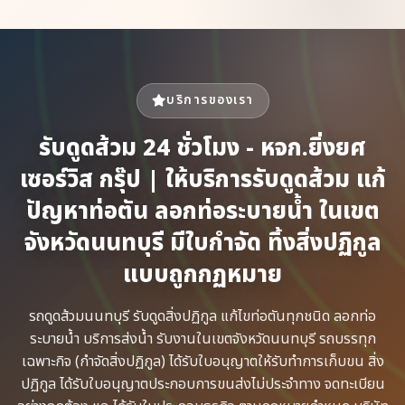
บริการของเรา
รับดูดส้วม 24 ชั่วโมง - หจก.ยิ่งยศ
เซอร์วิส กรุ๊ป | ให้บริการรับดูดส้วม แก้
ปัญหาท่อตัน ลอกท่อระบายน้ำ ในเขต
จังหวัดนนทบุรี มีใบกำจัด ทิ้งสิ่งปฏิกูล
แบบถูกกฏหมาย
รถดูดส้วม​นนทบุรี รับดูดสิ่งปฏิกูล​ แก้ไขท่อตันทุกชนิด​ ลอกท่อ
ระบายน้ำ​ บริการส่งน้ำ รับงานในเขตจังหวัดนนทบุรี รถบรรทุก
เฉพาะกิจ​ (กำจัดสิ่งปฏิกูล)​ ได้รับใบอนุญาตให้รับทำการเก็บขน​ สิ่ง
ปฏิกูล ได้รับใบอนุญาตประกอบการขนส่งไม่ประจำทาง จดทะเบียน