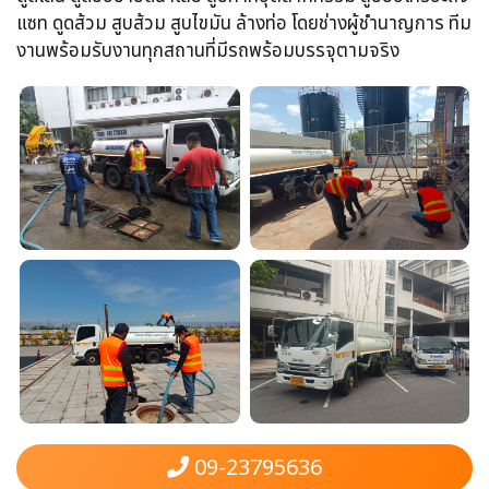
แซท​ ดูดส้วม​ สูบส้วม​ สูบไขมัน​ ล้างท่อ​ โดยช่างผู้ชำนาญการ​ ทีม
งานพร้อม​รับงานทุกสถานที่​มีรถพร้อมบรรจุ​ตามจริง
09-23795636