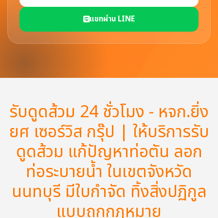
แชทผ่าน LINE
รับดูดส้วม 24 ชั่วโมง - หจก.ยิ่ง
ยศ เซอร์วิส กรุ๊ป | ให้บริการรับ
ดูดส้วม แก้ปัญหาท่อตัน ลอก
ท่อระบายน้ำ ในเขตจังหวัด
นนทบุรี มีใบกำจัด ทิ้งสิ่งปฏิกูล
แบบถูกกฏหมาย