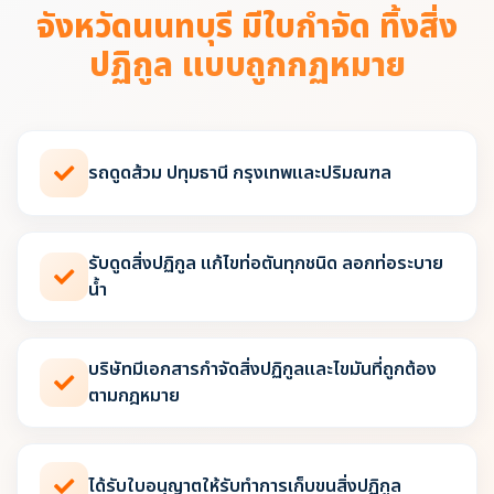
จังหวัดนนทบุรี มีใบกำจัด ทิ้งสิ่ง
ปฏิกูล แบบถูกกฏหมาย
รถดูดส้วม ปทุมธานี กรุงเทพและปริมณฑล
รับดูดสิ่งปฏิกูล แก้ไขท่อตันทุกชนิด ลอกท่อระบาย
น้ำ
บริษัทมีเอกสารกำจัดสิ่งปฏิกูลและไขมันที่ถูกต้อง
ตามกฎหมาย
ได้รับใบอนุญาตให้รับทำการเก็บขนสิ่งปฏิกูล