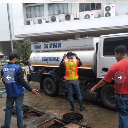
บริการที่คุณวางใจได้
รับดูดส้วม 24 ชั่วโมง - หจก.ยิ่งยศ
เซอร์วิส กรุ๊ป | ให้บริการรับดูดส้วม
แก้ปัญหาท่อตัน ลอกท่อระบายน้ำ ใน
เขตจังหวัดนนทบุรี มีใบกำจัด ทิ้งสิ่ง
ปฏิกูล แบบถูกกฏหมาย
รถดูดส้วม​นนทบุรี รับดูดสิ่งปฏิกูล​ แก้ไขท่อตันทุกชนิด​ ลอกท่อระบายน้ำ​
บริการส่งน้ำ รับงานในเขตจังหวัดนนทบุรี รถบรรทุกเฉพาะกิจ​ (กำจัดสิ่ง
ปฏิกูล)​ ได้รับใบอนุญาตให้รับทำการเก็บขน​ [..]
โทร 09-23795636
แชท LINE
ติดต่อเรา