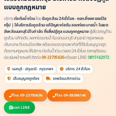
แบบถูกกฏหมาย
บริการ
ท่อตันน้ำท่วม
โดย
รับดูดส้วม 24 ชั่วโมง - หจก.ยิ่งยศ เซอร์วิส
กรุ๊ป | ให้บริการรับดูดส้วม แก้ปัญหาท่อตัน ลอกท่อระบายน้ำ ในเขต
จังหวัดนนทบุรี มีใบกำจัด ทิ้งสิ่งปฏิกูล แบบถูกกฏหมาย
ผู้เชี่ยวชาญด้าน
ดูดส้วม แก้ท่อตัน ลอกท่อระบายน้ำ ในเขตนนทบุรี ปทุมธานี กรุงเทพและ
ปริมณฑล ทีมงานมืออาชีพ พร้อมรถบรรทุกเฉพาะกิจที่ได้รับใบอนุญาตถูก
ต้องตามกฎหมาย ให้บริการ ท่อตันน้ำท่วม ตลอด 24 ชั่วโมง ราคายุติธรรม
ประเมินหน้างานฟรี ติดต่อ
09-23795636
หรือแชท LINE:
0815162972
นนทบุรี · ปทุมธานี · กรุงเทพฯ
บริการ 24 ชั่วโมง
มีใบอนุญาตถูกต้อง
รถพร้อมบริการด่วน
โทร 09-23795636
โทร 09-88386146
แชท LINE