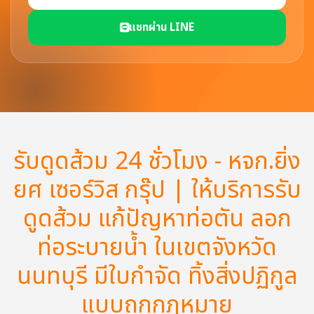
แชทผ่าน LINE
รับดูดส้วม 24 ชั่วโมง - หจก.ยิ่ง
ยศ เซอร์วิส กรุ๊ป | ให้บริการรับ
ดูดส้วม แก้ปัญหาท่อตัน ลอก
ท่อระบายน้ำ ในเขตจังหวัด
นนทบุรี มีใบกำจัด ทิ้งสิ่งปฏิกูล
แบบถูกกฏหมาย