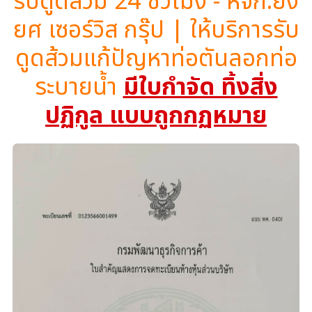
รับดูดส้วม 24 ชั่วโมง - หจก.ยิ่ง
ยศ เซอร์วิส กรุ๊ป | ให้บริการรับ
ดูดส้วมแก้ปัญหาท่อตันลอกท่อ
ระบายน้ำ
มีใบกำจัด ทิ้งสิ่ง
ปฏิกูล แบบถูกกฏหมาย