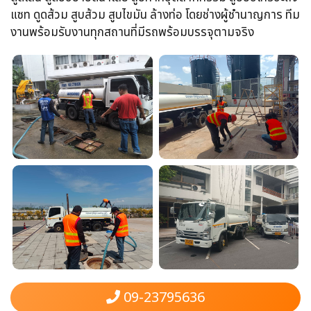
แซท​ ดูดส้วม​ สูบส้วม​ สูบไขมัน​ ล้างท่อ​ โดยช่างผู้ชำนาญการ​ ทีม
งานพร้อม​รับงานทุกสถานที่​มีรถพร้อมบรรจุ​ตามจริง
09-23795636