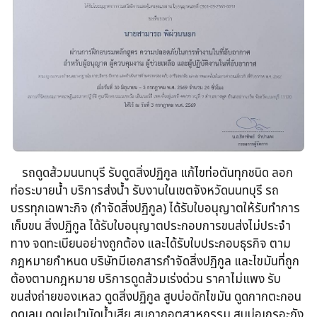
รถดูดส้วม​นนทบุรี รับดูดสิ่งปฏิกูล​ แก้ไขท่อตันทุกชนิด​ ลอก
ท่อระบายน้ำ​ บริการส่งน้ำ รับงานในเขตจังหวัดนนทบุรี รถ
บรรทุกเฉพาะกิจ​ (กำจัดสิ่งปฏิกูล)​ ได้รับใบอนุญาตให้รับทำการ
เก็บขน​ สิ่งปฏิกูล ได้รับใบอนุญาตประกอบการขนส่งไม่ประจำ
ทาง จดทะเบียนอย่างถูกต้อง​ และได้รับใบประกอบธุรกิจ​ ตาม
กฎหมายกำหนด บริษัทมีเอกสารกำจัดสิ่งปฏิกูล​ และไขมันที่ถูก
ต้องตามกฎหมาย บริการดูดส้วมเร่งด่วน​ ราคาไม่แพง รับ
ขนส่งถ่ายของเหลว​ ดูดสิ่งปฏิกูล​ สูบบ่อดักไขมัน​ ดูดกากตะกอน​
ดูดเลน​ ดูดบ่อบำบัดน้ำเสีย​ สูบกากอุตสาหกรรม​ สูบบ่อเกรอะถัง