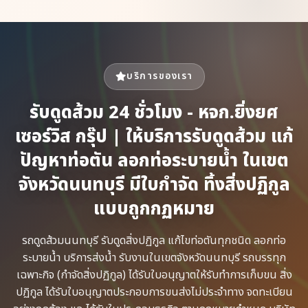
บริการของเรา
รับดูดส้วม 24 ชั่วโมง - หจก.ยิ่งยศ
เซอร์วิส กรุ๊ป | ให้บริการรับดูดส้วม แก้
ปัญหาท่อตัน ลอกท่อระบายน้ำ ในเขต
จังหวัดนนทบุรี มีใบกำจัด ทิ้งสิ่งปฏิกูล
แบบถูกกฏหมาย
รถดูดส้วม​นนทบุรี รับดูดสิ่งปฏิกูล​ แก้ไขท่อตันทุกชนิด​ ลอกท่อ
ระบายน้ำ​ บริการส่งน้ำ รับงานในเขตจังหวัดนนทบุรี รถบรรทุก
เฉพาะกิจ​ (กำจัดสิ่งปฏิกูล)​ ได้รับใบอนุญาตให้รับทำการเก็บขน​ สิ่ง
ปฏิกูล ได้รับใบอนุญาตประกอบการขนส่งไม่ประจำทาง จดทะเบียน