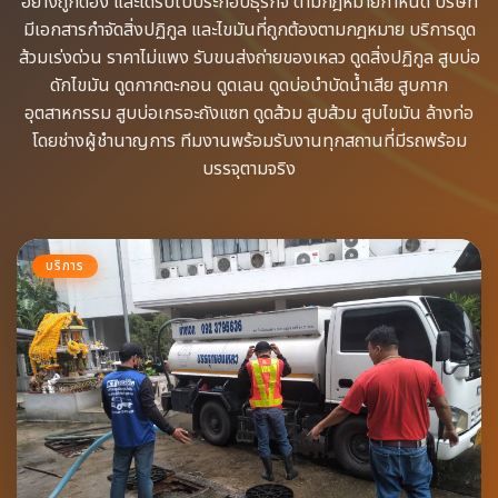
อย่างถูกต้อง​ และได้รับใบประกอบธุรกิจ​ ตามกฎหมายกำหนด บริษัท
มีเอกสารกำจัดสิ่งปฏิกูล​ และไขมันที่ถูกต้องตามกฎหมาย บริการดูด
ส้วมเร่งด่วน​ ราคาไม่แพง รับขนส่งถ่ายของเหลว​ ดูดสิ่งปฏิกูล​ สูบบ่อ
ดักไขมัน​ ดูดกากตะกอน​ ดูดเลน​ ดูดบ่อบำบัดน้ำเสีย​ สูบกาก
อุตสาหกรรม​ สูบบ่อเกรอะถังแซท​ ดูดส้วม​ สูบส้วม​ สูบไขมัน​ ล้างท่อ​
โดยช่างผู้ชำนาญการ​ ทีมงานพร้อม​รับงานทุกสถานที่​มีรถพร้อม
บรรจุ​ตามจริง
บริการ