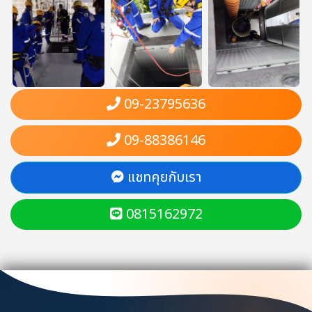
09-23795636
09-88386146
แชทคุยกับเรา
0815162972