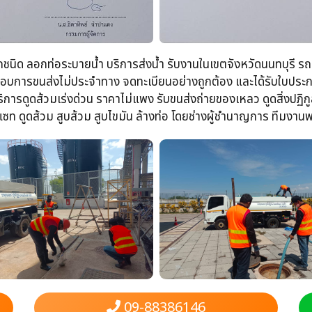
ุกชนิด​ ลอกท่อระบายน้ำ​ บริการส่งน้ำ รับงานในเขตจังหวัดนนทบุรี รถบ
ประกอบการขนส่งไม่ประจำทาง จดทะเบียนอย่างถูกต้อง​ และได้รับใบป
การดูดส้วมเร่งด่วน​ ราคาไม่แพง รับขนส่งถ่ายของเหลว​ ดูดสิ่งปฏิกูล​
ท​ ดูดส้วม​ สูบส้วม​ สูบไขมัน​ ล้างท่อ​ โดยช่างผู้ชำนาญการ​ ทีมงา
09-88386146