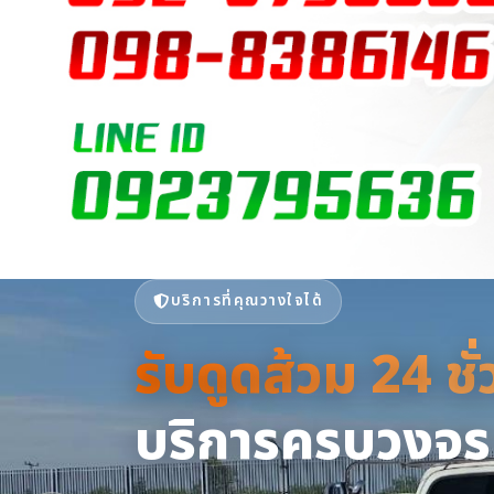
บริการที่คุณวางใจได้
รับดูดส้วม 24 ชั
รับดูดส้วม 24 ชั
เซอร์วิส กรุ๊ป | 