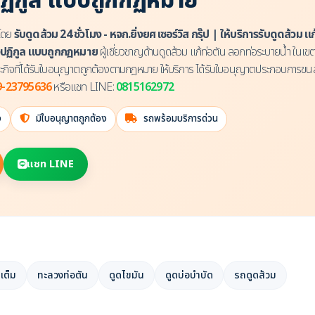
่งปฏิกูล แบบถูกกฏหมาย
โดย
รับดูดส้วม 24 ชั่วโมง - หจก.ยิ่งยศ เซอร์วิส กรุ๊ป | ให้บริการรับดูดส้วม 
ิ่งปฏิกูล แบบถูกกฏหมาย
ผู้เชี่ยวชาญด้านดูดส้วม แก้ท่อตัน ลอกท่อระบายน้ำ ในเข
ิจที่ได้รับใบอนุญาตถูกต้องตามกฎหมาย ให้บริการ ได้รับใบอนุญาตประกอบการขนส
9-23795636
หรือแชท LINE:
0815162972
ง
มีใบอนุญาตถูกต้อง
รถพร้อมบริการด่วน
แชท LINE
เต็ม
ทะลวงท่อตัน
ดูดไขมัน
ดูดบ่อบำบัด
รถดูดส้วม