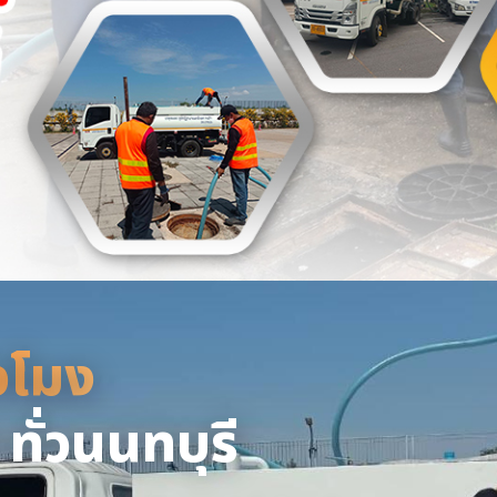
่วโมง
่วโมง - หจก.ยิ่งยศ
ให้บริการรับดูดส้วม แก้