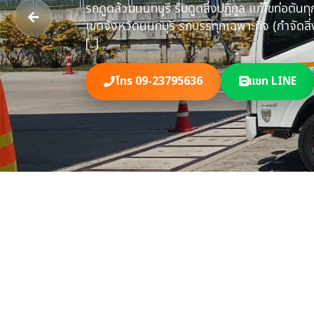
ปัญหาท่อตัน ลอ
จังหวัดนนทบุรี มี
โทร 09-23795636
แชท LINE
แบบถูกกฏหมา
รถดูดส้วม​นนทบุรี รับดูดสิ่งปฏิกูล​ แก้ไขท่อตัน
เขตจังหวัดนนทบุรี รถบรรทุกเฉพาะกิจ​ (กำจัดสิ่
[..]