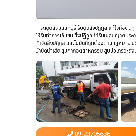
รถดูดส้วม​นนทบุรี รับดูดสิ่งปฏิกูล​ แก้ไขท่อตันท
ให้รับทำการเก็บขน​ สิ่งปฏิกูล ได้รับใบอนุญาต
กำจัดสิ่งปฏิกูล​ และไขมันที่ถูกต้องตามกฎหมาย บริ
บำบัดน้ำเสีย​ สูบกากอุตสาหกรรม​ สูบบ่อเกรอะถังแซ
09-23795636