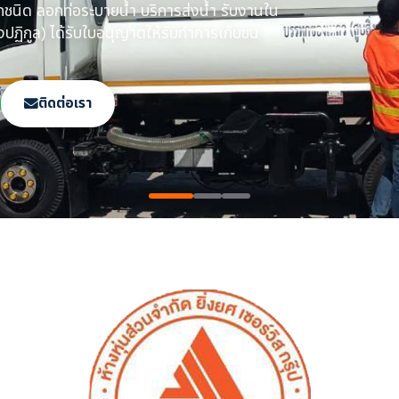
กท่อระบายน้ำ ในเขต
ใบกำจัด ทิ้งสิ่งปฏิกูล
ติดต่อเรา
ย
ทุกชนิด​ ลอกท่อระบายน้ำ​ บริการส่งน้ำ รับงานใน
งปฏิกูล)​ ได้รับใบอนุญาตให้รับทำการเก็บขน​