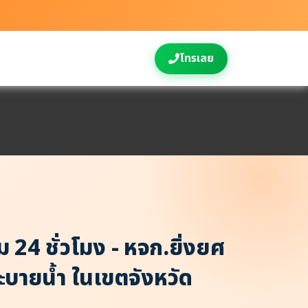
โทรเลย
ม 24 ชั่วโมง - หจก.ยิ่งยศ
ระบายน้ำ ในเขตจังหวัด