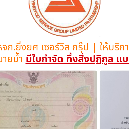
หจก.ยิ่งยศ เซอร์วิส กรุ๊ป | ให้บร
บายน้ำ
มีใบกำจัด ทิ้งสิ่งปฏิกูล