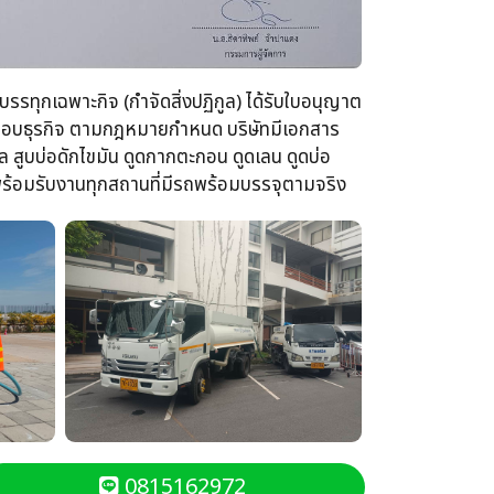
รรทุกเฉพาะกิจ​ (กำจัดสิ่งปฏิกูล)​ ได้รับใบอนุญาต
ระกอบธุรกิจ​ ตามกฎหมายกำหนด บริษัทมีเอกสาร
 สูบบ่อดักไขมัน​ ดูดกากตะกอน​ ดูดเลน​ ดูดบ่อ
นพร้อม​รับงานทุกสถานที่​มีรถพร้อมบรรจุ​ตามจริง
0815162972