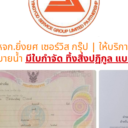
หจก.ยิ่งยศ เซอร์วิส กรุ๊ป | ให้บร
บายน้ำ
มีใบกำจัด ทิ้งสิ่งปฏิกูล