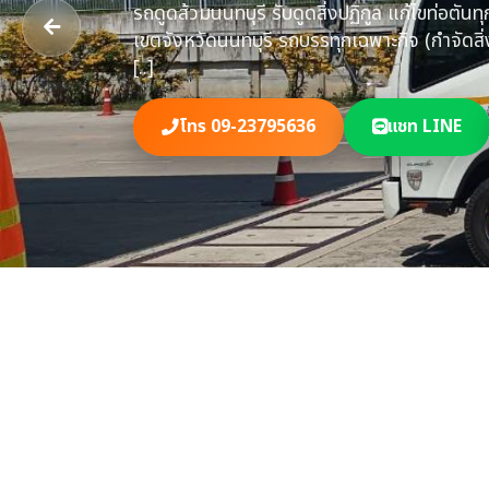
ปัญหาท่อตัน ลอ
จังหวัดนนทบุรี มี
แบบถูกกฏหมา
โทร 09-23795636
แชท LINE
รถดูดส้วม​นนทบุรี รับดูดสิ่งปฏิกูล​ แก้ไขท่อตัน
เขตจังหวัดนนทบุรี รถบรรทุกเฉพาะกิจ​ (กำจัดสิ่
[..]
โทร 09-23795636
แชท LINE