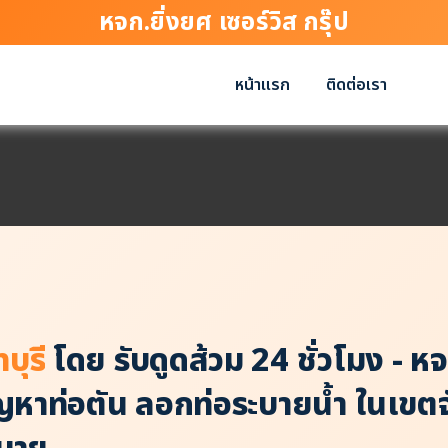
หจก.ยิ่งยศ เซอร์วิส กรุ๊ป
หน้าแรก
ติดต่อเรา
บุรี
โดย รับดูดส้วม 24 ชั่วโมง - หจก
ัญหาท่อตัน ลอกท่อระบายน้ำ ในเขตจ