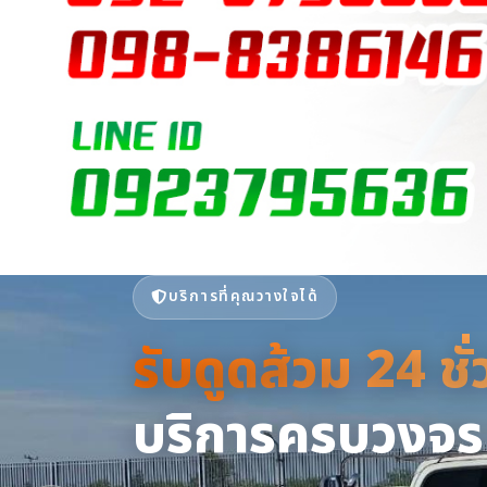
บริการที่คุณวางใจได้
รับดูดส้วม 24 ชั
รับดูดส้วม 24 ชั
เซอร์วิส กรุ๊ป | 