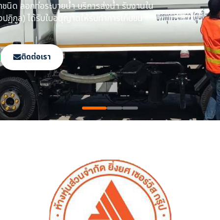
กท่อระบายน้ำ ในเขต
ใบกำจัด ทิ้งสิ่งปฏิกูล
ย
ติดต่อเรา
ทุกชนิด​ ลอกท่อระบายน้ำ​ บริการส่งน้ำ รับงานใน
งปฏิกูล)​ ได้รับใบอนุญาตให้รับทำการเก็บขน​
ติดต่อเรา