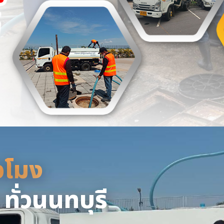
่วโมง - หจก.ยิ่งยศ
่วโมง
ให้บริการรับดูดส้วม แก้