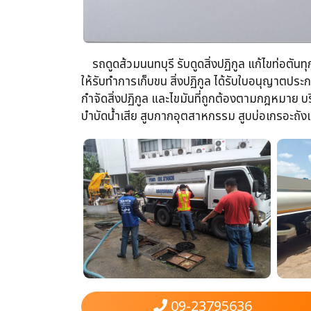
รถดูดส้วม​นนทบุรี รับดูดสิ่งปฏิกูล​ แก้ไขท่อตันท
ให้รับทำการเก็บขน​ สิ่งปฏิกูล ได้รับใบอนุญาต
กำจัดสิ่งปฏิกูล​ และไขมันที่ถูกต้องตามกฎหมาย บริ
บำบัดน้ำเสีย​ สูบกากอุตสาหกรรม​ สูบบ่อเกรอะถังแซ
09-23795636