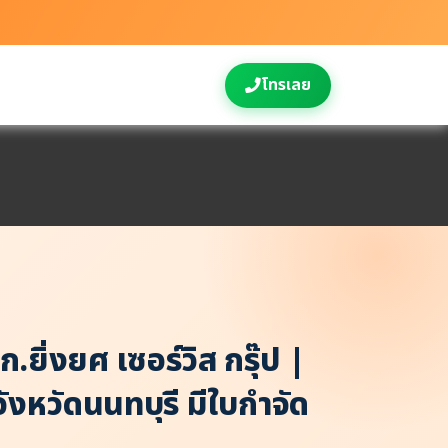
โทรเลย
.ยิ่งยศ เซอร์วิส กรุ๊ป |
ังหวัดนนทบุรี มีใบกำจัด