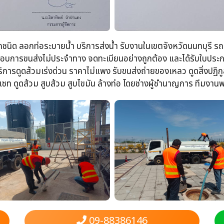
ุกชนิด​ ลอกท่อระบายน้ำ​ บริการส่งน้ำ รับงานในเขตจังหวัดนนทบุรี รถบ
ประกอบการขนส่งไม่ประจำทาง จดทะเบียนอย่างถูกต้อง​ และได้รับใบป
การดูดส้วมเร่งด่วน​ ราคาไม่แพง รับขนส่งถ่ายของเหลว​ ดูดสิ่งปฏิกูล​
ท​ ดูดส้วม​ สูบส้วม​ สูบไขมัน​ ล้างท่อ​ โดยช่างผู้ชำนาญการ​ ทีมงา
09-88386146