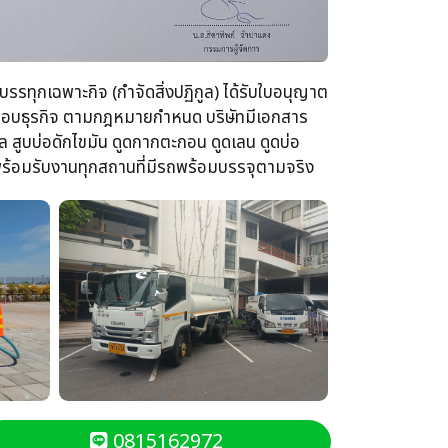
รรทุกเฉพาะกิจ​ (กำจัดสิ่งปฏิกูล)​ ได้รับใบอนุญาต
ระกอบธุรกิจ​ ตามกฎหมายกำหนด บริษัทมีเอกสาร
 สูบบ่อดักไขมัน​ ดูดกากตะกอน​ ดูดเลน​ ดูดบ่อ
นพร้อม​รับงานทุกสถานที่​มีรถพร้อมบรรจุ​ตามจริง
0815162972