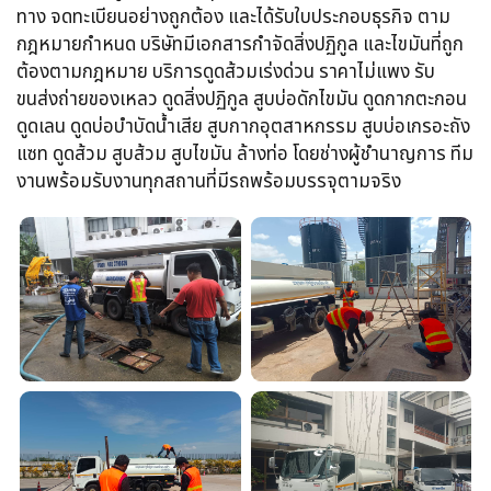
ทาง จดทะเบียนอย่างถูกต้อง​ และได้รับใบประกอบธุรกิจ​ ตาม
กฎหมายกำหนด บริษัทมีเอกสารกำจัดสิ่งปฏิกูล​ และไขมันที่ถูก
ต้องตามกฎหมาย บริการดูดส้วมเร่งด่วน​ ราคาไม่แพง รับ
ขนส่งถ่ายของเหลว​ ดูดสิ่งปฏิกูล​ สูบบ่อดักไขมัน​ ดูดกากตะกอน​
ดูดเลน​ ดูดบ่อบำบัดน้ำเสีย​ สูบกากอุตสาหกรรม​ สูบบ่อเกรอะถัง
แซท​ ดูดส้วม​ สูบส้วม​ สูบไขมัน​ ล้างท่อ​ โดยช่างผู้ชำนาญการ​ ทีม
งานพร้อม​รับงานทุกสถานที่​มีรถพร้อมบรรจุ​ตามจริง