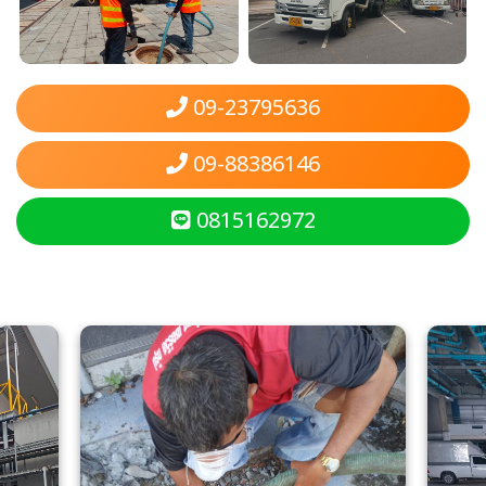
09-23795636
09-88386146
0815162972