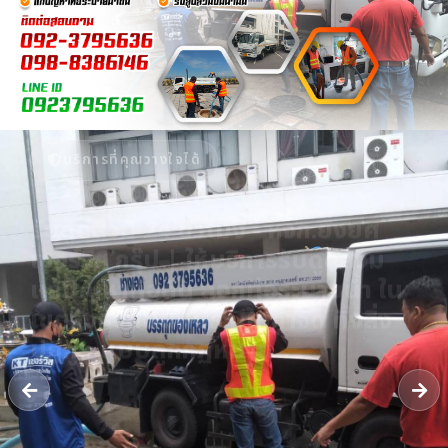
บริการที่คุณวางใจได้
รับดูดส้วม 24 ชั่วโมง - หจก.ยิ่งยศ
เซอร์วิส กรุ๊ป | ให้บริการรับดูดส้วม
แก้ปัญหาท่อตัน ลอกท่อระบายน้ำ ใน
เขตจังหวัดนนทบุรี มีใบกำจัด ทิ้งสิ่ง
ปฏิกูล แบบถูกกฏหมาย
รถดูดส้วม​นนทบุรี รับดูดสิ่งปฏิกูล​ แก้ไขท่อตันทุกชนิด​ ลอกท่อระบายน้ำ​
บริการส่งน้ำ รับงานในเขตจังหวัดนนทบุรี รถบรรทุกเฉพาะกิจ​ (กำจัดสิ่ง
ปฏิกูล)​ ได้รับใบอนุญาตให้รับทำการเก็บขน​ [..]