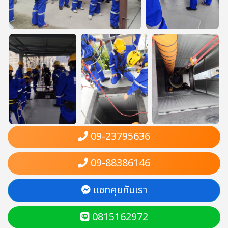
09-23795636
09-88386146
แชทคุยกับเรา
0815162972