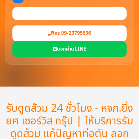
โทร 09-23795636
แชทผ่าน LINE
รับดูดส้วม 24 ชั่วโมง - หจก.ยิ่ง
ยศ เซอร์วิส กรุ๊ป | ให้บริการรับ
ดูดส้วม แก้ปัญหาท่อตัน ลอก