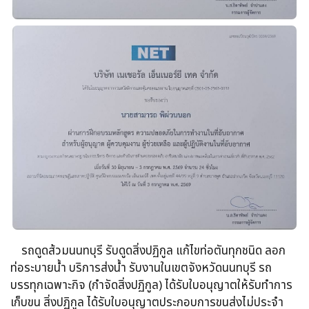
รถดูดส้วม​นนทบุรี รับดูดสิ่งปฏิกูล​ แก้ไขท่อตันทุกชนิด​ ลอก
ท่อระบายน้ำ​ บริการส่งน้ำ รับงานในเขตจังหวัดนนทบุรี รถ
บรรทุกเฉพาะกิจ​ (กำจัดสิ่งปฏิกูล)​ ได้รับใบอนุญาตให้รับทำการ
เก็บขน​ สิ่งปฏิกูล ได้รับใบอนุญาตประกอบการขนส่งไม่ประจำ