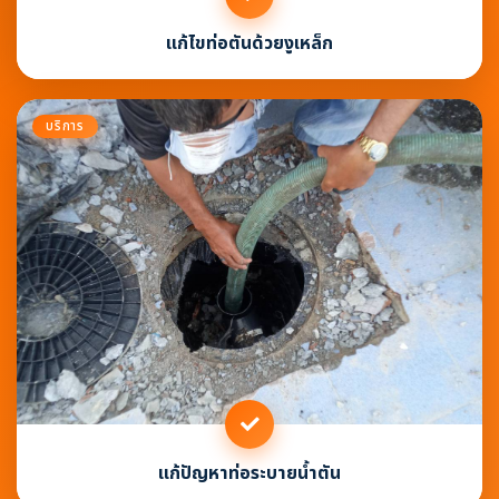
แก้ไขท่อตันด้วยงูเหล็ก
บริการ
แก้ปัญหาท่อระบายน้ำตัน