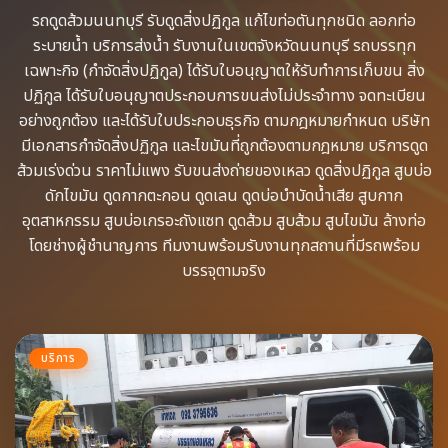
รถดูดส้วม​นนทบุรี รับดูดสิ่งปฏิกูล​ แก้ไขท่อตันทุกชนิด​ ลอกท่อ
ระบายน้ำ​ บริการส่งน้ำ รับงานในเขตจังหวัดนนทบุรี รถบรรทุก
เฉพาะกิจ​ (กำจัดสิ่งปฏิกูล)​ ได้รับใบอนุญาตให้รับทำการเก็บขน​ สิ่ง
ปฏิกูล ได้รับใบอนุญาตประกอบการขนส่งไม่ประจำทาง จดทะเบียน
อย่างถูกต้อง​ และได้รับใบประกอบธุรกิจ​ ตามกฎหมายกำหนด บริษัท
มีเอกสารกำจัดสิ่งปฏิกูล​ และไขมันที่ถูกต้องตามกฎหมาย บริการดูด
ส้วมเร่งด่วน​ ราคาไม่แพง รับขนส่งถ่ายของเหลว​ ดูดสิ่งปฏิกูล​ สูบบ่อ
ดักไขมัน​ ดูดกากตะกอน​ ดูดเลน​ ดูดบ่อบำบัดน้ำเสีย​ สูบกาก
อุตสาหกรรม​ สูบบ่อเกรอะถังแซท​ ดูดส้วม​ สูบส้วม​ สูบไขมัน​ ล้างท่อ​
โดยช่างผู้ชำนาญการ​ ทีมงานพร้อม​รับงานทุกสถานที่​มีรถพร้อม
บรรจุ​ตามจริง
บริการ