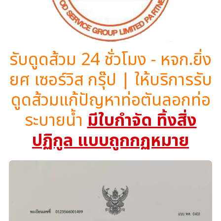
รับดูดส้วม 24 ชั่วโมง - หจก.ยิ่ง
ยศ เซอร์วิส กรุ๊ป | ให้บริการรับ
ดูดส้วมแก้ปัญหาท่อตันลอกท่อ
ระบายน้ำ
มีใบกำจัด ทิ้งสิ่ง
ปฏิกูล แบบถูกกฏหมาย