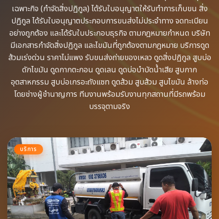
เฉพาะกิจ​ (กำจัดสิ่งปฏิกูล)​ ได้รับใบอนุญาตให้รับทำการเก็บขน​ สิ่ง
ปฏิกูล ได้รับใบอนุญาตประกอบการขนส่งไม่ประจำทาง จดทะเบียน
อย่างถูกต้อง​ และได้รับใบประกอบธุรกิจ​ ตามกฎหมายกำหนด บริษัท
มีเอกสารกำจัดสิ่งปฏิกูล​ และไขมันที่ถูกต้องตามกฎหมาย บริการดูด
ส้วมเร่งด่วน​ ราคาไม่แพง รับขนส่งถ่ายของเหลว​ ดูดสิ่งปฏิกูล​ สูบบ่อ
ดักไขมัน​ ดูดกากตะกอน​ ดูดเลน​ ดูดบ่อบำบัดน้ำเสีย​ สูบกาก
อุตสาหกรรม​ สูบบ่อเกรอะถังแซท​ ดูดส้วม​ สูบส้วม​ สูบไขมัน​ ล้างท่อ​
โดยช่างผู้ชำนาญการ​ ทีมงานพร้อม​รับงานทุกสถานที่​มีรถพร้อม
บรรจุ​ตามจริง
บริการ