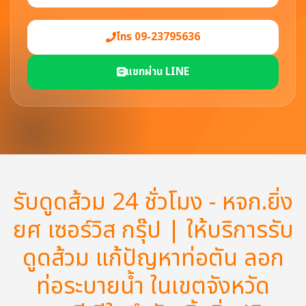
โทร 09-23795636
แชทผ่าน LINE
รับดูดส้วม 24 ชั่วโมง - หจก.ยิ่ง
ยศ เซอร์วิส กรุ๊ป | ให้บริการรับ
ดูดส้วม แก้ปัญหาท่อตัน ลอก
ท่อระบายน้ำ ในเขตจังหวัด