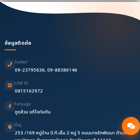
ข้อมูลติดต่อ
โทรศัพท์
09-23795636
,
09-88386146
LINE ID
0815162972
Fanpage
ดูดส้วม แก้ไขท่อตัน
ที่อยู่
253 /169 หมู่บ้าน บี.ที.เอ็น 2 หมู่ 5 ถนนบางรักพัฒนา ตำบล