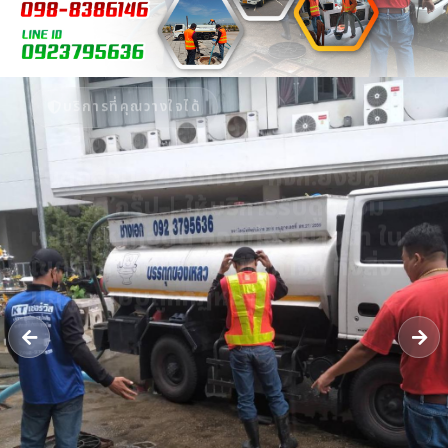
บริการที่คุณวางใจได้
รับดูดส้วม 24 ชั่วโมง - หจก.ยิ่งยศ
เซอร์วิส กรุ๊ป | ให้บริการรับดูดส้วม
แก้ปัญหาท่อตัน ลอกท่อระบายน้ำ ใน
เขตจังหวัดนนทบุรี มีใบกำจัด ทิ้งสิ่ง
ปฏิกูล แบบถูกกฏหมาย
รถดูดส้วม​นนทบุรี รับดูดสิ่งปฏิกูล​ แก้ไขท่อตันทุกชนิด​ ลอกท่อระบายน้ำ​
บริการส่งน้ำ รับงานในเขตจังหวัดนนทบุรี รถบรรทุกเฉพาะกิจ​ (กำจัดสิ่ง
ปฏิกูล)​ ได้รับใบอนุญาตให้รับทำการเก็บขน​ [..]
โทร 09-23795636
แชท LINE
ติดต่อเรา