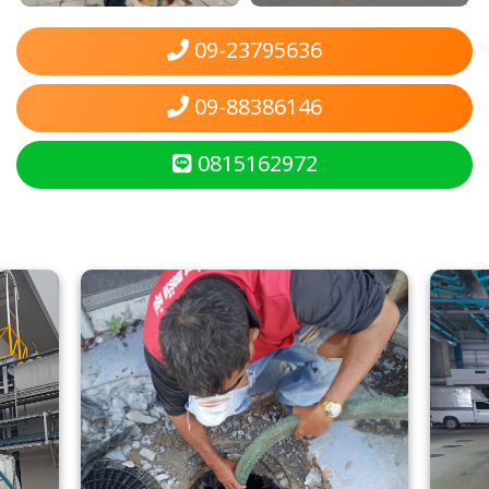
09-23795636
09-88386146
0815162972