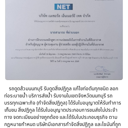
รถดูดส้วม​นนทบุรี รับดูดสิ่งปฏิกูล​ แก้ไขท่อตันทุกชนิด​ ลอก
ท่อระบายน้ำ​ บริการส่งน้ำ รับงานในเขตจังหวัดนนทบุรี รถ
บรรทุกเฉพาะกิจ​ (กำจัดสิ่งปฏิกูล)​ ได้รับใบอนุญาตให้รับทำการ
เก็บขน​ สิ่งปฏิกูล ได้รับใบอนุญาตประกอบการขนส่งไม่ประจำ
ทาง จดทะเบียนอย่างถูกต้อง​ และได้รับใบประกอบธุรกิจ​ ตาม
กฎหมายกำหนด บริษัทมีเอกสารกำจัดสิ่งปฏิกูล​ และไขมันที่ถูก