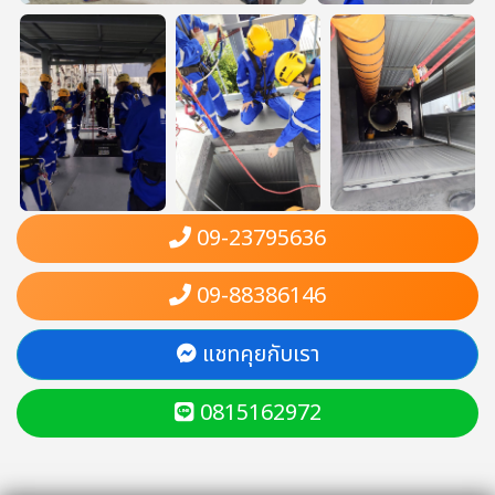
09-23795636
09-88386146
แชทคุยกับเรา
0815162972