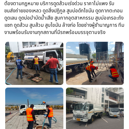
ต้องตามกฎหมาย บริการดูดส้วมเร่งด่วน​ ราคาไม่แพง รับ
ขนส่งถ่ายของเหลว​ ดูดสิ่งปฏิกูล​ สูบบ่อดักไขมัน​ ดูดกากตะกอน​
ดูดเลน​ ดูดบ่อบำบัดน้ำเสีย​ สูบกากอุตสาหกรรม​ สูบบ่อเกรอะถัง
แซท​ ดูดส้วม​ สูบส้วม​ สูบไขมัน​ ล้างท่อ​ โดยช่างผู้ชำนาญการ​ ทีม
งานพร้อม​รับงานทุกสถานที่​มีรถพร้อมบรรจุ​ตามจริง