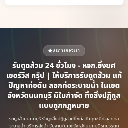
บริการของเรา
รับดูดส้วม 24 ชั่วโมง - หจก.ยิ่งยศ
เซอร์วิส กรุ๊ป | ให้บริการรับดูดส้วม แก้
ปัญหาท่อตัน ลอกท่อระบายน้ำ ในเขต
จังหวัดนนทบุรี มีใบกำจัด ทิ้งสิ่งปฏิกูล
แบบถูกกฏหมาย
รถดูดส้วม​นนทบุรี รับดูดสิ่งปฏิกูล​ แก้ไขท่อตันทุกชนิด​ ลอกท่อ
ระบายน้ำ​ บริการส่งน้ำ รับงานในเขตจังหวัดนนทบุรี รถบรรทุก