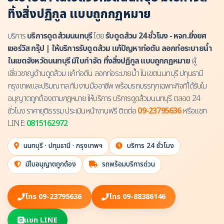
ทิ้งสิ่งปฏิกูล แบบถูกกฏหมาย
บริการ
บริการดูดส้วมนนทบุรี
โดย
รับดูดส้วม 24 ชั่วโมง - หจก.ยิ่งยศ
เซอร์วิส กรุ๊ป | ให้บริการรับดูดส้วม แก้ปัญหาท่อตัน ลอกท่อระบายน้ำ
ในเขตจังหวัดนนทบุรี มีใบกำจัด ทิ้งสิ่งปฏิกูล แบบถูกกฏหมาย
ผู้
เชี่ยวชาญด้านดูดส้วม แก้ท่อตัน ลอกท่อระบายน้ำ ในเขตนนทบุรี ปทุมธานี
กรุงเทพและปริมณฑล ทีมงานมืออาชีพ พร้อมรถบรรทุกเฉพาะกิจที่ได้รับใบ
อนุญาตถูกต้องตามกฎหมาย ให้บริการ บริการดูดส้วมนนทบุรี ตลอด 24
ชั่วโมง ราคายุติธรรม ประเมินหน้างานฟรี ติดต่อ
09-23795636
หรือแชท
LINE:
0815162972
นนทบุรี · ปทุมธานี · กรุงเทพฯ
บริการ 24 ชั่วโมง
มีใบอนุญาตถูกต้อง
รถพร้อมบริการด่วน
โทร 09-23795636
โทร 09-88386146
แชท LINE