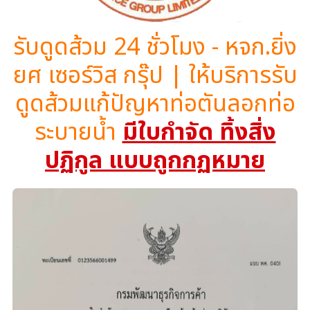
รับดูดส้วม 24 ชั่วโมง - หจก.ยิ่ง
ยศ เซอร์วิส กรุ๊ป | ให้บริการรับ
ดูดส้วมแก้ปัญหาท่อตันลอกท่อ
ระบายน้ำ
มีใบกำจัด ทิ้งสิ่ง
ปฏิกูล แบบถูกกฏหมาย