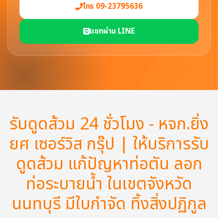
โทร 09-23795636
แชทผ่าน LINE
รับดูดส้วม 24 ชั่วโมง - หจก.ยิ่ง
ยศ เซอร์วิส กรุ๊ป | ให้บริการรับ
ดูดส้วม แก้ปัญหาท่อตัน ลอก
ท่อระบายน้ำ ในเขตจังหวัด
นนทบุรี มีใบกำจัด ทิ้งสิ่งปฏิกูล