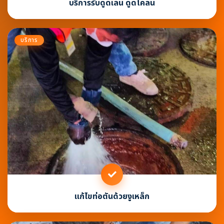
บริการรับดูดเลน ดูดโคลน
บริการ
แก้ไขท่อตันด้วยงูเหล็ก