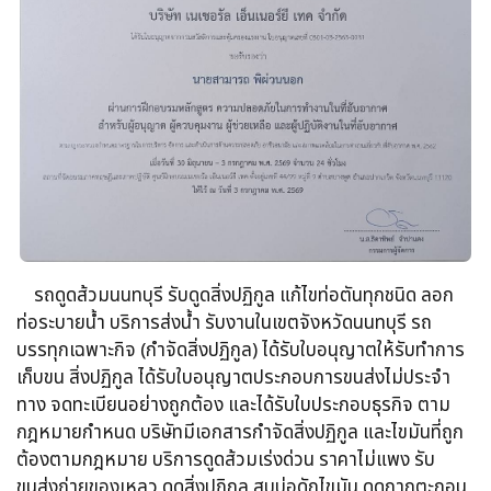
รถดูดส้วม​นนทบุรี รับดูดสิ่งปฏิกูล​ แก้ไขท่อตันทุกชนิด​ ลอก
ท่อระบายน้ำ​ บริการส่งน้ำ รับงานในเขตจังหวัดนนทบุรี รถ
บรรทุกเฉพาะกิจ​ (กำจัดสิ่งปฏิกูล)​ ได้รับใบอนุญาตให้รับทำการ
เก็บขน​ สิ่งปฏิกูล ได้รับใบอนุญาตประกอบการขนส่งไม่ประจำ
ทาง จดทะเบียนอย่างถูกต้อง​ และได้รับใบประกอบธุรกิจ​ ตาม
กฎหมายกำหนด บริษัทมีเอกสารกำจัดสิ่งปฏิกูล​ และไขมันที่ถูก
ต้องตามกฎหมาย บริการดูดส้วมเร่งด่วน​ ราคาไม่แพง รับ
ขนส่งถ่ายของเหลว​ ดูดสิ่งปฏิกูล​ สูบบ่อดักไขมัน​ ดูดกากตะกอน​