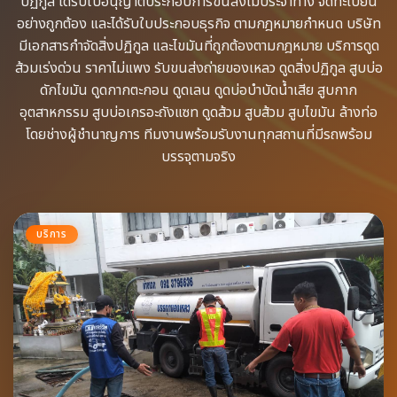
ปฏิกูล ได้รับใบอนุญาตประกอบการขนส่งไม่ประจำทาง จดทะเบียน
อย่างถูกต้อง​ และได้รับใบประกอบธุรกิจ​ ตามกฎหมายกำหนด บริษัท
มีเอกสารกำจัดสิ่งปฏิกูล​ และไขมันที่ถูกต้องตามกฎหมาย บริการดูด
ส้วมเร่งด่วน​ ราคาไม่แพง รับขนส่งถ่ายของเหลว​ ดูดสิ่งปฏิกูล​ สูบบ่อ
ดักไขมัน​ ดูดกากตะกอน​ ดูดเลน​ ดูดบ่อบำบัดน้ำเสีย​ สูบกาก
อุตสาหกรรม​ สูบบ่อเกรอะถังแซท​ ดูดส้วม​ สูบส้วม​ สูบไขมัน​ ล้างท่อ​
โดยช่างผู้ชำนาญการ​ ทีมงานพร้อม​รับงานทุกสถานที่​มีรถพร้อม
บรรจุ​ตามจริง
บริการ