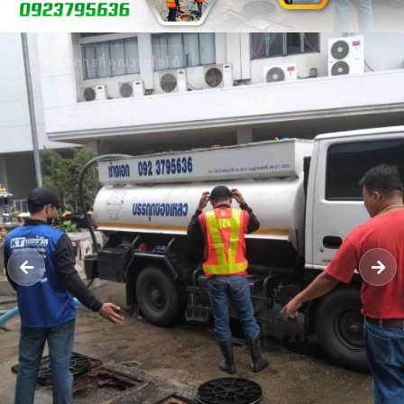
บริการที่คุณวางใจได้
รับดูดส้วม 24 ชั่วโมง - หจก.ยิ่งยศ
เซอร์วิส กรุ๊ป | ให้บริการรับดูดส้วม
แก้ปัญหาท่อตัน ลอกท่อระบายน้ำ ใน
เขตจังหวัดนนทบุรี มีใบกำจัด ทิ้งสิ่ง
ปฏิกูล แบบถูกกฏหมาย
รถดูดส้วม​นนทบุรี รับดูดสิ่งปฏิกูล​ แก้ไขท่อตันทุกชนิด​ ลอกท่อระบายน้ำ​
บริการส่งน้ำ รับงานในเขตจังหวัดนนทบุรี รถบรรทุกเฉพาะกิจ​ (กำจัดสิ่ง
ปฏิกูล)​ ได้รับใบอนุญาตให้รับทำการเก็บขน​ [..]
โทร 09-23795636
แชท LINE
ติดต่อเรา