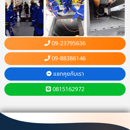
09-23795636
09-88386146
แชทคุยกับเรา
0815162972