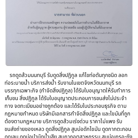
รถดูดส้วม​นนทบุรี รับดูดสิ่งปฏิกูล​ แก้ไขท่อตันทุกชนิด​ ลอก
ท่อระบายน้ำ​ บริการส่งน้ำ รับงานในเขตจังหวัดนนทบุรี รถ
บรรทุกเฉพาะกิจ​ (กำจัดสิ่งปฏิกูล)​ ได้รับใบอนุญาตให้รับทำการ
เก็บขน​ สิ่งปฏิกูล ได้รับใบอนุญาตประกอบการขนส่งไม่ประจำ
ทาง จดทะเบียนอย่างถูกต้อง​ และได้รับใบประกอบธุรกิจ​ ตาม
กฎหมายกำหนด บริษัทมีเอกสารกำจัดสิ่งปฏิกูล​ และไขมันที่ถูก
ต้องตามกฎหมาย บริการดูดส้วมเร่งด่วน​ ราคาไม่แพง รับ
ขนส่งถ่ายของเหลว​ ดูดสิ่งปฏิกูล​ สูบบ่อดักไขมัน​ ดูดกากตะกอน​
ดูดเลน​ ดูดบ่อบำบัดน้ำเสีย​ สูบกากอุตสาหกรรม​ สูบบ่อเกรอะถัง