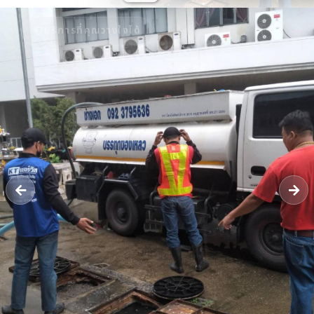
บริการที่คุณวางใจได้
รับดูดส้วม 24 ชั่วโมง - หจก.ยิ่งยศ
เซอร์วิส กรุ๊ป | ให้บริการรับดูดส้วม
แก้ปัญหาท่อตัน ลอกท่อระบายน้ำ ใน
เขตจังหวัดนนทบุรี มีใบกำจัด ทิ้งสิ่ง
ปฏิกูล แบบถูกกฏหมาย
รถดูดส้วม​นนทบุรี รับดูดสิ่งปฏิกูล​ แก้ไขท่อตันทุกชนิด​ ลอกท่อระบายน้ำ​
บริการส่งน้ำ รับงานในเขตจังหวัดนนทบุรี รถบรรทุกเฉพาะกิจ​ (กำจัดสิ่ง
ปฏิกูล)​ ได้รับใบอนุญาตให้รับทำการเก็บขน​ [..]
โทร 09-23795636
แชท LINE
ติดต่อเรา