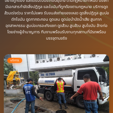
อย่างถูกต้อง​ และได้รับใบประกอบธุรกิจ​ ตามกฎหมายกำหนด บริษัท
มีเอกสารกำจัดสิ่งปฏิกูล​ และไขมันที่ถูกต้องตามกฎหมาย บริการดูด
ส้วมเร่งด่วน​ ราคาไม่แพง รับขนส่งถ่ายของเหลว​ ดูดสิ่งปฏิกูล​ สูบบ่อ
ดักไขมัน​ ดูดกากตะกอน​ ดูดเลน​ ดูดบ่อบำบัดน้ำเสีย​ สูบกาก
อุตสาหกรรม​ สูบบ่อเกรอะถังแซท​ ดูดส้วม​ สูบส้วม​ สูบไขมัน​ ล้างท่อ​
โดยช่างผู้ชำนาญการ​ ทีมงานพร้อม​รับงานทุกสถานที่​มีรถพร้อม
บรรจุ​ตามจริง
บริการ