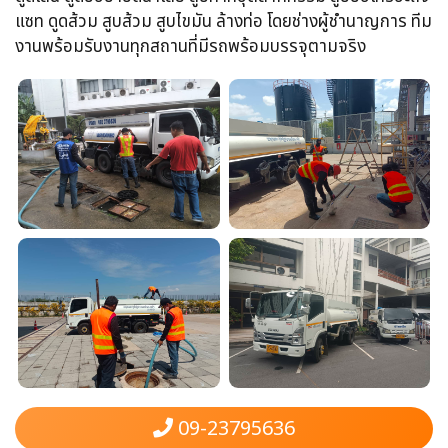
แซท​ ดูดส้วม​ สูบส้วม​ สูบไขมัน​ ล้างท่อ​ โดยช่างผู้ชำนาญการ​ ทีม
งานพร้อม​รับงานทุกสถานที่​มีรถพร้อมบรรจุ​ตามจริง
09-23795636