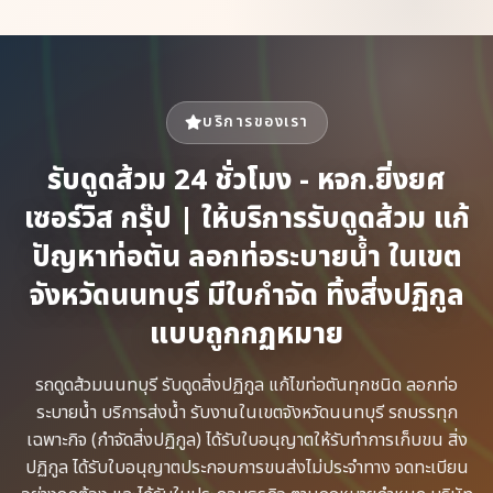
บริการของเรา
รับดูดส้วม 24 ชั่วโมง - หจก.ยิ่งยศ
เซอร์วิส กรุ๊ป | ให้บริการรับดูดส้วม แก้
ปัญหาท่อตัน ลอกท่อระบายน้ำ ในเขต
จังหวัดนนทบุรี มีใบกำจัด ทิ้งสิ่งปฏิกูล
แบบถูกกฏหมาย
รถดูดส้วม​นนทบุรี รับดูดสิ่งปฏิกูล​ แก้ไขท่อตันทุกชนิด​ ลอกท่อ
ระบายน้ำ​ บริการส่งน้ำ รับงานในเขตจังหวัดนนทบุรี รถบรรทุก
เฉพาะกิจ​ (กำจัดสิ่งปฏิกูล)​ ได้รับใบอนุญาตให้รับทำการเก็บขน​ สิ่ง
ปฏิกูล ได้รับใบอนุญาตประกอบการขนส่งไม่ประจำทาง จดทะเบียน