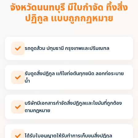
จังหวัดนนทบุรี มีใบกำจัด ทิ้งสิ่ง
ปฏิกูล แบบถูกกฏหมาย
รถดูดส้วม ปทุมธานี กรุงเทพและปริมณฑล
รับดูดสิ่งปฏิกูล แก้ไขท่อตันทุกชนิด ลอกท่อระบาย
น้ำ
บริษัทมีเอกสารกำจัดสิ่งปฏิกูลและไขมันที่ถูกต้อง
ตามกฎหมาย
ได้รับใบอนุญาตให้รับทำการเก็บขนสิ่งปฏิกูล