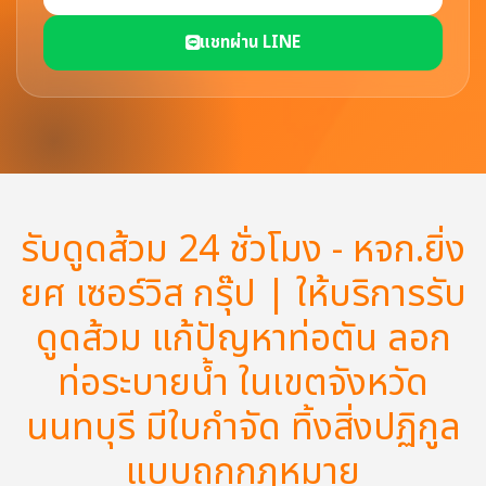
แชทผ่าน LINE
รับดูดส้วม 24 ชั่วโมง - หจก.ยิ่ง
ยศ เซอร์วิส กรุ๊ป | ให้บริการรับ
ดูดส้วม แก้ปัญหาท่อตัน ลอก
ท่อระบายน้ำ ในเขตจังหวัด
นนทบุรี มีใบกำจัด ทิ้งสิ่งปฏิกูล
แบบถูกกฏหมาย