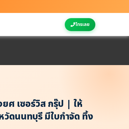
โทรเลย
ยศ เซอร์วิส กรุ๊ป | ให้
ัดนนทบุรี มีใบกำจัด ทิ้ง