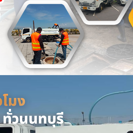
่วโมง
่วโมง - หจก.ยิ่งยศ
ให้บริการรับดูดส้วม แก้