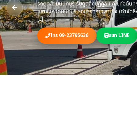
ปัญหาท่อตัน ลอ
จังหวัดนนทบุรี มี
โทร 09-23795636
แชท LINE
แบบถูกกฏหมา