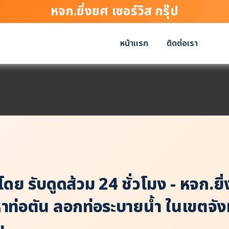
หจก.ยิ่งยศ เซอร์วิส กรุ๊ป
หน้าแรก
ติดต่อเรา
ดย รับดูดส้วม 24 ชั่วโมง - หจก.ยิ่ง
าท่อตัน ลอกท่อระบายน้ำ ในเขตจังหว