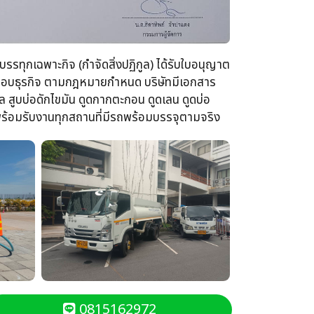
รรทุกเฉพาะกิจ​ (กำจัดสิ่งปฏิกูล)​ ได้รับใบอนุญาต
ระกอบธุรกิจ​ ตามกฎหมายกำหนด บริษัทมีเอกสาร
 สูบบ่อดักไขมัน​ ดูดกากตะกอน​ ดูดเลน​ ดูดบ่อ
นพร้อม​รับงานทุกสถานที่​มีรถพร้อมบรรจุ​ตามจริง
0815162972