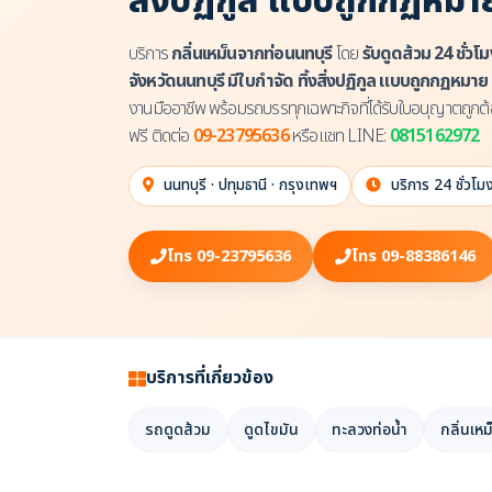
สิ่งปฏิกูล แบบถูกกฏหมา
บริการ
กลิ่นเหม็นจากท่อนนทบุรี
โดย
รับดูดส้วม 24 ชั่วโ
จังหวัดนนทบุรี มีใบกำจัด ทิ้งสิ่งปฏิกูล แบบถูกกฏหมาย
งานมืออาชีพ พร้อมรถบรรทุกเฉพาะกิจที่ได้รับใบอนุญาตถูกต้
ฟรี ติดต่อ
09-23795636
หรือแชท LINE:
0815162972
นนทบุรี · ปทุมธานี · กรุงเทพฯ
บริการ 24 ชั่วโม
โทร 09-23795636
โทร 09-88386146
บริการที่เกี่ยวข้อง
รถดูดส้วม
ดูดไขมัน
ทะลวงท่อน้ำ
กลิ่นเห