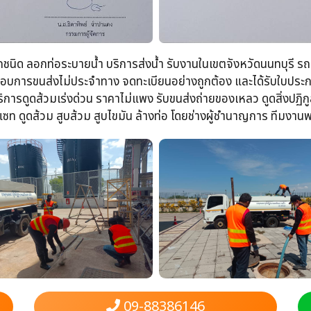
ุกชนิด​ ลอกท่อระบายน้ำ​ บริการส่งน้ำ รับงานในเขตจังหวัดนนทบุรี รถบ
ประกอบการขนส่งไม่ประจำทาง จดทะเบียนอย่างถูกต้อง​ และได้รับใบป
การดูดส้วมเร่งด่วน​ ราคาไม่แพง รับขนส่งถ่ายของเหลว​ ดูดสิ่งปฏิกูล​
ท​ ดูดส้วม​ สูบส้วม​ สูบไขมัน​ ล้างท่อ​ โดยช่างผู้ชำนาญการ​ ทีมงา
09-88386146