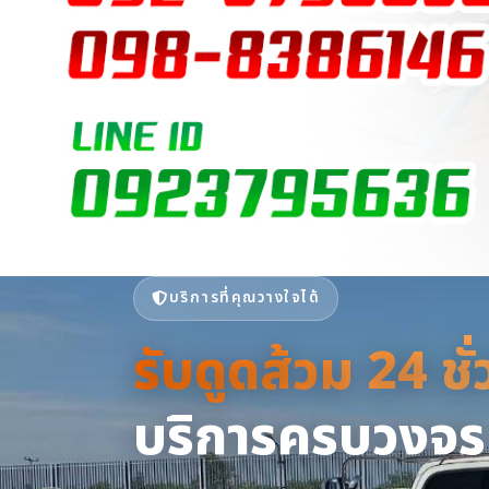
บริการที่คุณวางใจได้
รับดูดส้วม 24 ชั
รับดูดส้วม 24 ชั
เซอร์วิส กรุ๊ป | 