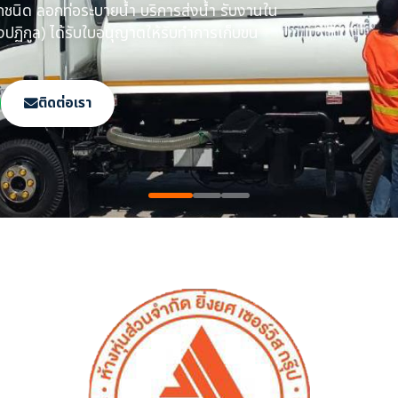
กท่อระบายน้ำ ในเขต
ใบกำจัด ทิ้งสิ่งปฏิกูล
ติดต่อเรา
ย