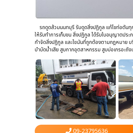
รถดูดส้วม​นนทบุรี รับดูดสิ่งปฏิกูล​ แก้ไขท่อตันท
ให้รับทำการเก็บขน​ สิ่งปฏิกูล ได้รับใบอนุญาต
กำจัดสิ่งปฏิกูล​ และไขมันที่ถูกต้องตามกฎหมาย บริ
บำบัดน้ำเสีย​ สูบกากอุตสาหกรรม​ สูบบ่อเกรอะถังแซ
09-23795636