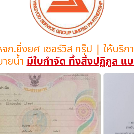
หจก.ยิ่งยศ เซอร์วิส กรุ๊ป | ให้บร
บายน้ำ
มีใบกำจัด ทิ้งสิ่งปฏิกูล